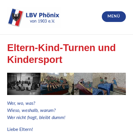
Zum
Inhalt
MENÜ
springen
LBV Phönix von 1903 e.V.
Eltern-Kind-Turnen und
Kindersport
Wer, wo, was?
Wieso, weshalb, warum?
Wer nicht fragt, bleibt dumm!
Liebe Eltern!